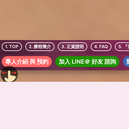
1. TOP
2. 療程簡介
3. 正貨證明
4. FAQ
5. 
專人介紹 與 預約
加入 LINE＠ 好友 諮詢
AestheFill 艾麗斯聚雙旋乳酸
了解艾麗斯的功效