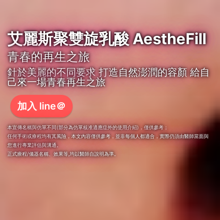
艾麗斯聚雙旋乳酸 AestheFill
青春的再生之旅
針於美麗的不同要求 打造自然澎潤的容顏 給自
己來一場青春再生之旅
加入 line＠
本宣傳名稱與仿單不同(部分為仿單核准適應症外的使用介紹)，僅供參考；
任何手術或療程均有其風險，本文內容僅供參考，並非每個人都適合，實際仍須由醫師當面與
您進行專業評估與溝通。
正式療程/儀器名稱、效果等,均以醫師自說明為準。