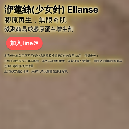
洢蓮絲(少女針) Ellanse
膠原再生，無限奇肌
微聚酯晶球膠原蛋白增生劑
加入 line＠
本宣傳名稱與仿單不同(部分為仿單核准適應症外的使用介紹)，僅供參考；
任何手術或療程均有其風險，本文內容僅供參考，並非每個人都適合，實際仍須由醫師當面與
您進行專業評估與溝通。
正式療程/儀器名稱、效果等,均以醫師自說明為準。